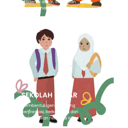
akademik dasar, sosial, dan
spiritual anak sejak usia dini.
SEKOLAH DASAR
Membentuk generasi yang
berprestasi, berkarakter, dan
berlandaskan nilai-nilai Islam.