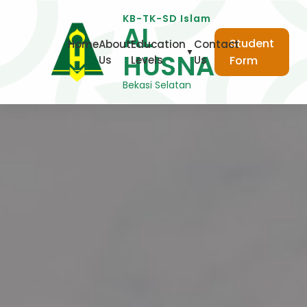
KB-TK-SD Islam
AL
Student
Home
About
Education
Contact
▼
HUSNA
Us
Levels
Us
Form
Bekasi Selatan