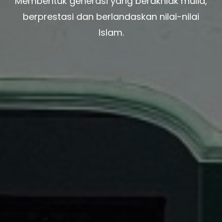
Membentuk generasi yang berakhlak mulia,
berprestasi dan berlandaskan nilai-nilai
Islam.