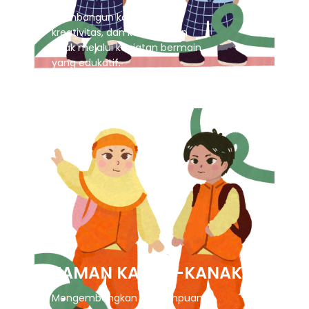
Membangun karakter,
kreativitas, dan kemandirian
anak melalui kegiatan bermain
yang edukatif.
TAMAN KANAK-KANAK
Mengembangkan kemampuan